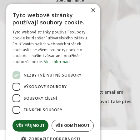
Speciální akce
×
Tyto webové stránky
KONTAKTY
používají soubory cookie.
EQUIVET
Tyto webové stránky používají soubory
cookie ke zlepšení uživatelského zážitku.
Třanovice 103
Používáním našich webových stránek
739 53, Třanovice
souhlasíte se všemi soubory cookie v
souladu s našimi zásadami používání
Česká republika
souborů cookie.
Více informací
NEZBYTNĚ NUTNÉ SOUBORY
obchod@farmaservis.cz
tel.
774099909
VÝKONOVÉ SOUBORY
Doporučujeme upředňostňovat kontakt emailem.
SOUBORY CÍLENÍ
Ohledně objednávek nás můžete kontaktovat také přes
Facebook.
FUNKČNÍ SOUBORY
Případně:
obchod@equivet.cz
VŠE PŘIJMOUT
VŠE ODMÍTNOUT
ZOBRAZIT PODROBNOSTI