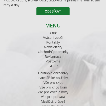
PRODUKTECH, NOVINKÁCH, SLEVÁCH a přinášíme Vám různé
rady a tipy.
ODEBÍRAT
MENU
O nás
Vrácení zboží
Kontakty
Newslettery
Obchodní podmínky
Reklamace
Poštovné
GDPR
Elektrické ohradníky
Farmářské potřeby
Vše pro skot
Vše pro chov koní
Vše pro ovce a kozy
Vše pro prasata
Mazlíčci, drůbež