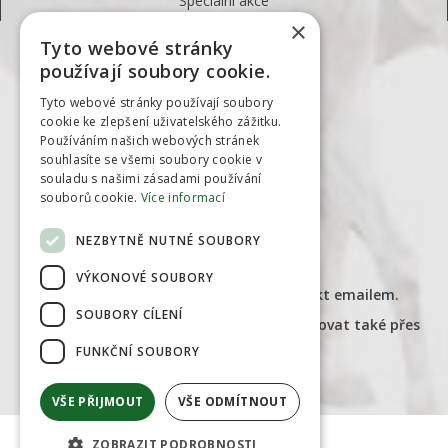
Speciální akce
×
Tyto webové stránky
KONTAKTY
používají soubory cookie.
EQUIVET
Tyto webové stránky používají soubory
cookie ke zlepšení uživatelského zážitku.
Třanovice 103
Používáním našich webových stránek
739 53, Třanovice
souhlasíte se všemi soubory cookie v
souladu s našimi zásadami používání
Česká republika
souborů cookie.
Více informací
NEZBYTNĚ NUTNÉ SOUBORY
obchod@farmaservis.cz
tel.
774099909
VÝKONOVÉ SOUBORY
Doporučujeme upředňostňovat kontakt emailem.
SOUBORY CÍLENÍ
Ohledně objednávek nás můžete kontaktovat také přes
Facebook.
FUNKČNÍ SOUBORY
Případně:
obchod@equivet.cz
VŠE PŘIJMOUT
VŠE ODMÍTNOUT
ZOBRAZIT PODROBNOSTI