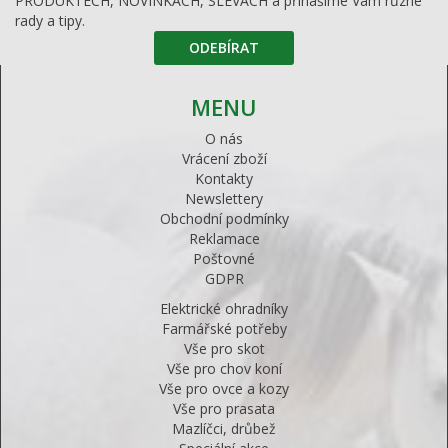
PRODUKTECH, NOVINKÁCH, SLEVÁCH a přinášíme Vám různé
rady a tipy.
ODEBÍRAT
MENU
O nás
Vrácení zboží
Kontakty
Newslettery
Obchodní podmínky
Reklamace
Poštovné
GDPR
Elektrické ohradníky
Farmářské potřeby
Vše pro skot
Vše pro chov koní
Vše pro ovce a kozy
Vše pro prasata
Mazlíčci, drůbež