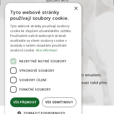
Speciální akce
×
Tyto webové stránky
KONTAKTY
používají soubory cookie.
EQUIVET
Tyto webové stránky používají soubory
cookie ke zlepšení uživatelského zážitku.
Třanovice 103
Používáním našich webových stránek
739 53, Třanovice
souhlasíte se všemi soubory cookie v
souladu s našimi zásadami používání
Česká republika
souborů cookie.
Více informací
NEZBYTNĚ NUTNÉ SOUBORY
obchod@farmaservis.cz
tel.
774099909
VÝKONOVÉ SOUBORY
Doporučujeme upředňostňovat kontakt emailem.
SOUBORY CÍLENÍ
Ohledně objednávek nás můžete kontaktovat také přes
Facebook.
FUNKČNÍ SOUBORY
Případně:
obchod@equivet.cz
VŠE PŘIJMOUT
VŠE ODMÍTNOUT
ZOBRAZIT PODROBNOSTI