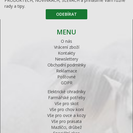
PRODUKTECH, NOVINKÁCH, SLEVÁCH a přinášíme Vám různé
rady a tipy.
ODEBÍRAT
MENU
O nás
Vrácení zboží
Kontakty
Newslettery
Obchodní podmínky
Reklamace
Poštovné
GDPR
Elektrické ohradníky
Farmářské potřeby
Vše pro skot
Vše pro chov koní
Vše pro ovce a kozy
Vše pro prasata
Mazlíčci, drůbež