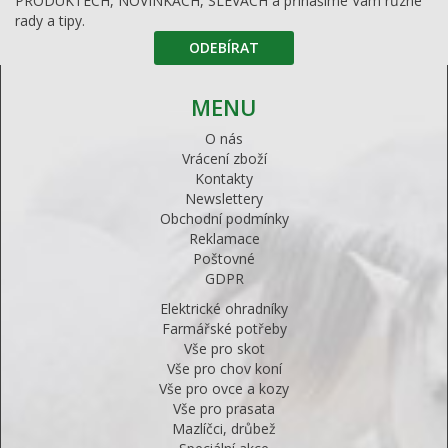
PRODUKTECH, NOVINKÁCH, SLEVÁCH a přinášíme Vám různé
rady a tipy.
ODEBÍRAT
MENU
O nás
Vrácení zboží
Kontakty
Newslettery
Obchodní podmínky
Reklamace
Poštovné
GDPR
Elektrické ohradníky
Farmářské potřeby
Vše pro skot
Vše pro chov koní
Vše pro ovce a kozy
Vše pro prasata
Mazlíčci, drůbež