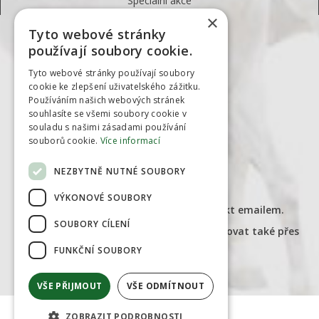
Speciální akce
×
Tyto webové stránky
KONTAKTY
používají soubory cookie.
EQUIVET
Tyto webové stránky používají soubory
cookie ke zlepšení uživatelského zážitku.
Třanovice 103
Používáním našich webových stránek
739 53, Třanovice
souhlasíte se všemi soubory cookie v
souladu s našimi zásadami používání
Česká republika
souborů cookie.
Více informací
NEZBYTNĚ NUTNÉ SOUBORY
obchod@farmaservis.cz
tel.
774099909
VÝKONOVÉ SOUBORY
Doporučujeme upředňostňovat kontakt emailem.
SOUBORY CÍLENÍ
Ohledně objednávek nás můžete kontaktovat také přes
Facebook.
FUNKČNÍ SOUBORY
Případně:
obchod@equivet.cz
VŠE PŘIJMOUT
VŠE ODMÍTNOUT
ZOBRAZIT PODROBNOSTI